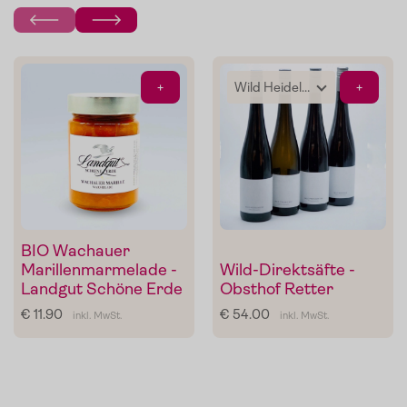
von Pasta, Fisch oder Grillgemüse.
Im Shop ansehen
+
+
BIO Wachauer
Marillenmarmelade -
Wild-Direktsäfte -
Landgut Schöne Erde
Obsthof Retter
€ 11.90
€ 54.00
inkl. MwSt.
inkl. MwSt.