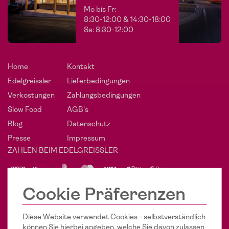
Mo bis Fr:
8:30-12:00 & 14:30-18:00
Sa: 8:30-12:00
Home
Kontakt
Edelgreissler
Lieferbedingungen
Verkostungen
Zahlungsbedingungen
Slow Food
AGB's
Blog
Datenschutz
Presse
Impressum
ZAHLEN BEIM EDELGREISSLER
PHÄNOMENAL SOZIAL
Cookie Präferenzen
POST VOM EDELGREISSLER
Diese Website verwendet Cookies - selbstverständlich
Keine Sorge - wir spamen Ihren Posteingang nicht voll. Jedes
können Sie hierbei angeben, welche Sie davon zulassen