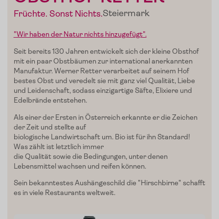
Steiermark
Früchte. Sonst Nichts.
Verkostungen
"Wir haben der Natur nichts hinzugefügt".
Slow Food
Seit bereits 130 Jahren entwickelt sich der kleine Obsthof
Blog
mit ein paar Obstbäumen zur international anerkannten
Manufaktur. Werner Retter verarbeitet auf seinem Hof
Presse
bestes Obst und veredelt sie mit ganz viel Qualität, Liebe
und Leidenschaft, sodass einzigartige Säfte, Elixiere und
Edelbrände entstehen.
Kontakt
Als einer der Ersten in Österreich erkannte er die Zeichen
Login
der Zeit und stellte auf
biologische Landwirtschaft um. Bio ist für ihn Standard!
Was zählt ist letztlich immer
die Qualität sowie die Bedingungen, unter denen
Lebensmittel wachsen und reifen können.
Sein bekanntestes Aushängeschild die "Hirschbirne" schafft
es in viele Restaurants weltweit.