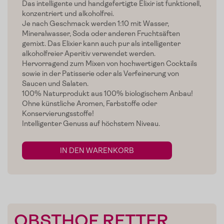
Das intelligente und handgefertigte Elixir ist funktionell,
konzentriert und alkoholfrei.
Je nach Geschmack werden 1:10 mit Wasser,
Mineralwasser, Soda oder anderen Fruchtsäften
gemixt. Das Elixier kann auch pur als intelligenter
alkoholfreier Aperitiv verwendet werden.
Hervorragend zum Mixen von hochwertigen Cocktails
sowie in der Patisserie oder als Verfeinerung von
Saucen und Salaten.
100% Naturprodukt aus 100% biologischem Anbau!
Ohne künstliche Aromen, Farbstoffe oder
Konservierungsstoffe!
Intelligenter Genuss auf höchstem Niveau.
IN DEN WARENKORB
Home
Zum Shop
OBSTHOF RETTER
Edelgreissler