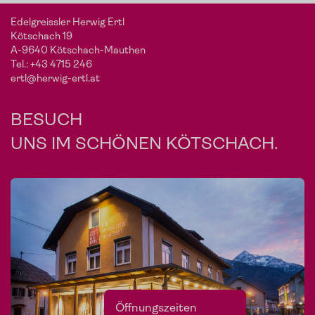
Edelgreissler Herwig Ertl
Kötschach 19
A-9640 Kötschach-Mauthen
Tel.:
+43 4715 246
ertl@herwig-ertl.at
BESUCH
UNS IM SCHÖNEN KÖTSCHACH.
Öffnungszeiten