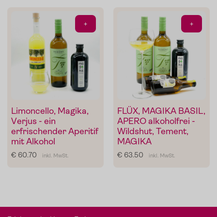
+
+
Limoncello, Magika,
FLÜX, MAGIKA BASIL,
Verjus - ein
APERO alkoholfrei -
Mein Liebling:
Sonnengeküsste To
von
De
erfrischender Aperitif
Wildshut, Tement,
maten
mit Alkohol
MAGIKA
€ 60.70
€ 63.50
inkl. MwSt.
inkl. MwSt.
Carlo
Die Pomodorini und das Tomaten-Olivenöl zum Verfeinern
von Pasta, Fisch oder Grillgemüse.