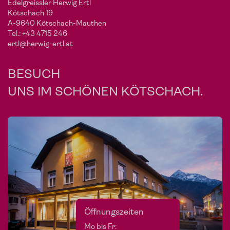
Edelgreissler Herwig Ertl
Kötschach 19
Im Shop ansehen
A-9640 Kötschach-Mauthen
Tel.:
+43 4715 246
ertl@herwig-ertl.at
BESUCH
UNS IM SCHÖNEN KÖTSCHACH.
Öffnungszeiten
Mo bis Fr: