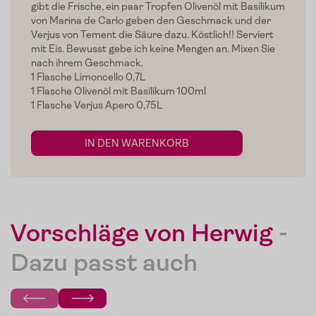
gibt die Frische, ein paar Tropfen Olivenöl mit Basilikum
von Marina de Carlo geben den Geschmack und der
Home
Verjus von Tement die Säure dazu. Köstlich!! Serviert
mit Eis. Bewusst gebe ich keine Mengen an. Mixen Sie
Zum Shop
nach ihrem Geschmack.
1 Flasche Limoncello 0,7L
Edelgreissler
1 Flasche Olivenöl mit Basilikum 100ml
1 Flasche Verjus Apero 0,75L
Verkostungen
IN DEN WARENKORB
Slow Food
Blog
Presse
Vorschläge von Herwig
-
Kontakt
Dazu passt auch
Login