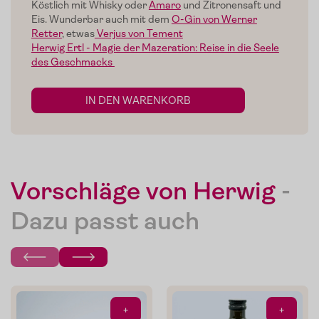
Köstlich mit Whisky oder
Amaro
und Zitronensaft und
Eis.
Wunderbar auch mit dem
O-Gin von Werner
Retter
, etwas
Verjus von Tement
Herwig Ertl - Magie der Mazeration: Reise in die Seele
des Geschmacks
IN DEN WARENKORB
Mein Liebling:
Sonnengeküsste To
von
De
Vorschläge von Herwig
-
maten
Dazu passt auch
Carlo
Die Pomodorini und das Tomaten-Olivenöl zum Verfeinern
von Pasta, Fisch oder Grillgemüse.
+
+
Im Shop ansehen