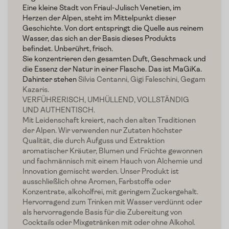
Verkostungen
Eine kleine Stadt von Friaul-Julisch Venetien, im
Herzen der Alpen, steht im Mittelpunkt dieser
Slow Food
Geschichte. Von dort entspringt die Quelle aus reinem
Wasser, das sich an der Basis dieses Produkts
Blog
befindet. Unberührt, frisch.
Sie konzentrieren den gesamten Duft, Geschmack und
Presse
die Essenz der Natur in einer Flasche. Das ist MaGiKa.
Dahinter stehen
Silvia Centanni, Gigi Faleschini, Gegam
Kazaris.
Kontakt
VERFÜHRERISCH, UMHÜLLEND, VOLLSTÄNDIG
UND AUTHENTISCH.
Login
Mit Leidenschaft kreiert, nach den alten Traditionen
der Alpen. Wir verwenden nur Zutaten höchster
Qualität, die durch Aufguss und Extraktion
aromatischer Kräuter, Blumen und Früchte gewonnen
und fachmännisch mit einem Hauch von Alchemie und
Innovation gemischt werden. Unser Produkt ist
ausschließlich ohne Aromen, Farbstoffe oder
Konzentrate, alkoholfrei, mit geringem Zuckergehalt.
Hervorragend zum Trinken mit Wasser verdünnt oder
als hervorragende Basis für die Zubereitung von
Cocktails oder Mixgetränken mit oder ohne Alkohol.