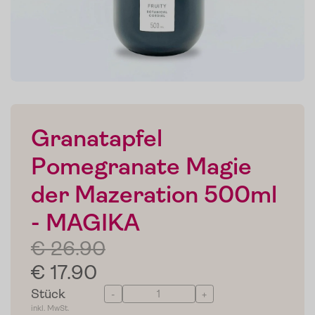
Granatapfel
Pomegranate Magie
der Mazeration 500ml
- MAGIKA
€ 26.90
€ 17.90
Stück
-
+
inkl. MwSt.