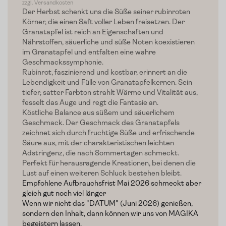
zzgl. Versandkosten
Der Herbst schenkt uns die Süße seiner rubinroten
Körner, die einen Saft voller Leben freisetzen. Der
Granatapfel ist reich an Eigenschaften und
Nährstoffen, säuerliche und süße Noten koexistieren
im Granatapfel und entfalten eine wahre
Geschmackssymphonie.
Rubinrot, faszinierend und kostbar, erinnert an die
Lebendigkeit und Fülle von Granatapfelkernen. Sein
tiefer, satter Farbton strahlt Wärme und Vitalität aus,
fesselt das Auge und regt die Fantasie an.
Köstliche Balance aus süßem und säuerlichem
Geschmack. Der Geschmack des Granatapfels
zeichnet sich durch fruchtige Süße und erfrischende
Säure aus, mit der charakteristischen leichten
Adstringenz, die nach Sommertagen schmeckt.
Home
Perfekt für herausragende Kreationen, bei denen die
Lust auf einen weiteren Schluck bestehen bleibt.
Zum Shop
Empfohlene Aufbrauchsfrist Mai 2026 schmeckt aber
gleich gut noch viel länger
Wenn wir nicht das "DATUM" (Juni 2026) genießen,
Edelgreissler
sondern den Inhalt, dann können wir uns von MAGIKA
begeistern lassen.