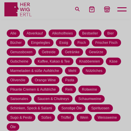
Alle
Abverkauf
Alkoholfreies
Bestseller
Bier
Bücher
Eingelegtes
Essig
Fisch
Frischer Fisch
Genussboxen
Getreide
Getränke
Gewürze
Gutscheine
Kaffee, Kakao & Tee
Knabbereien
Käse
Marmeladen & süße Aufstriche
Mehl
Nützliches
Olivenöle
Orange Wine
Pasta
Pikante Cremen & Aufstriche
Reis
Rotweine
Saisonales
Saucen & Chutneys
Schaumweine
Schinken, Speck & Salami
Sonstige Öle
Spirituosen
Sugo & Pesto
Süßes
Trüffel
Wein
Weissweine
Öle