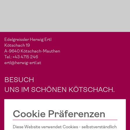
Edelgreissler Herwig Ertl
Kötschach 19
A-9640 Kötschach-Mauthen
Tel.:
+43 4715 246
ertl@herwig-ertl.at
BESUCH
UNS IM SCHÖNEN KÖTSCHACH.
Cookie Präferenzen
Diese Website verwendet Cookies - selbstverständlich