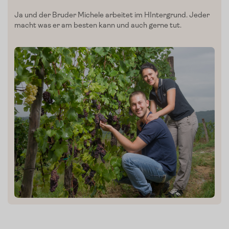
Ja und der Bruder Michele arbeitet im HIntergrund. Jeder
macht was er am besten kann und auch gerne tut.
Mein Liebling:
Sonnengeküsste To
von
De
maten
Carlo