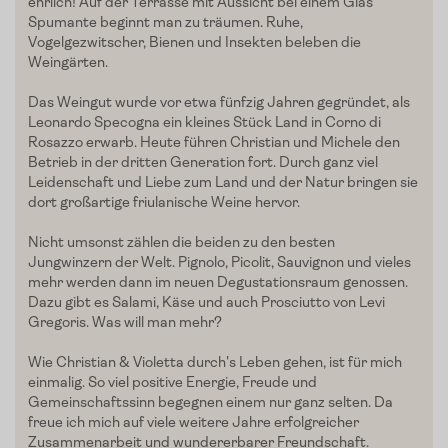
ehrlich! Auf der Terrasse mit Aussicht bei einem Glas
Spumante beginnt
man zu träumen. Ruhe,
Edelgreissler
Vogelgezwitscher, Bienen und Insekten beleben die
Weingärten.
Verkostungen
Das Weingut wurde vor etwa fünfzig Jahren gegründet, als
Slow Food
Leonardo
Specogna
ein kleines Stück Land in
Corno
di
Rosazzo
erwarb. Heute führen Christian und Michele den
Blog
Betrieb in der dritten Generation fort. Durch ganz viel
Leidenschaft und Liebe zum Land und der Natur bringen sie
dort großartige friulanische Weine hervor.
Presse
Nicht umsonst zählen die beiden zu den besten
Kontakt
Jungwinzern der Welt.
Pignolo
,
Picolit
, Sauvignon und vieles
mehr werden dann im neuen Degustationsraum genossen.
Login
Dazu gibt es Salami, Käse und auch Prosciutto von Levi
Gregoris
. Was will man mehr?
Wie Christian & Violetta
durch's
Leben
gehen, ist für mich
einmalig. So viel positive Energie, Freude und
Gemeinschaftssinn begegnen einem nur ganz selten. Da
freue ich mich auf viele weitere Jahre erfolgreicher
Zusammenarbeit und
wundererbarer
Freundschaft
.