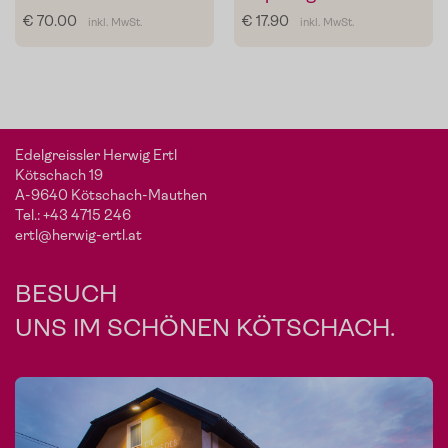
€ 70.00
€ 17.90
inkl. MwSt.
inkl. MwSt.
Edelgreissler Herwig Ertl
Kötschach 19
A-9640 Kötschach-Mauthen
Tel.:
+43 4715 246
ertl@herwig-ertl.at
BESUCH
UNS IM SCHÖNEN KÖTSCHACH.