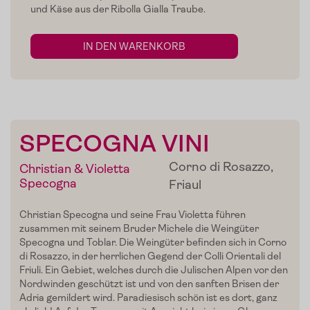
und Käse aus der Ribolla Gialla Traube.
IN DEN WARENKORB
SPECOGNA VINI
Corno di Rosazzo,
Christian & Violetta
Specogna
Friaul
Christian
Specogna
und seine Frau Violetta führen
zusammen mit seinem Bruder
Michele
die Weingüter
Specogna
und
Toblar
. Die Weingüter befinden sich in
Corno
di
Rosazzo
, in der herrlichen Gegend der
Colli
Orientali
del
Home
Friuli
. Ein Gebiet, welches durch die
Julischen
Alpen vor den
Nordwinden geschützt ist und von den sanften Brisen der
Adria gemildert wird. Paradiesisch schön ist es dort, ganz
Zum Shop