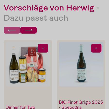
Vorschläge von Herwig
-
Die Pomodorini und das Tomaten-Olivenöl zum Verfeinern
Dazu passt auch
von Pasta, Fisch oder Grillgemüse.
Im Shop ansehen
+
+
BIO Pinot Grigio 2025
Dinner for Two
- Specogna