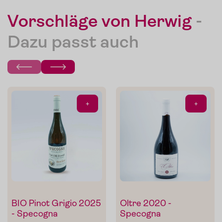
Vorschläge von Herwig
-
Die Pomodorini und das Tomaten-Olivenöl zum Verfeinern
von Pasta, Fisch oder Grillgemüse.
Dazu passt auch
Im Shop ansehen
+
+
BIO Pinot Grigio 2025
Oltre 2020 -
- Specogna
Specogna