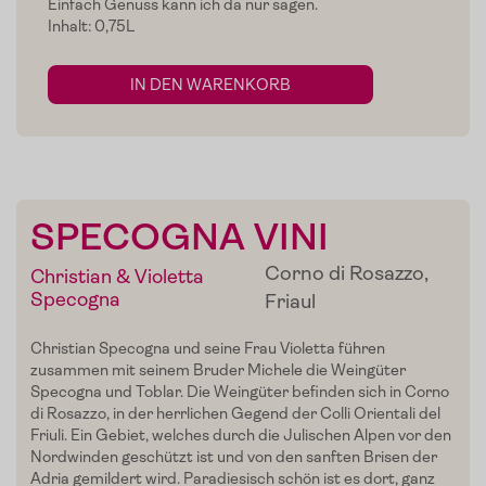
Einfach Genuss kann ich da nur sagen.
Inhalt: 0,75L
IN DEN WARENKORB
SPECOGNA VINI
Corno di Rosazzo,
Christian & Violetta
Specogna
Friaul
Christian
Specogna
und seine Frau Violetta führen
zusammen mit seinem Bruder
Michele
die Weingüter
Specogna
und
Toblar
. Die Weingüter befinden sich in
Corno
di
Rosazzo
, in der herrlichen Gegend der
Colli
Orientali
del
Home
Friuli
. Ein Gebiet, welches durch die
Julischen
Alpen vor den
Nordwinden geschützt ist und von den sanften Brisen der
Zum Shop
Adria gemildert wird. Paradiesisch schön ist es dort, ganz