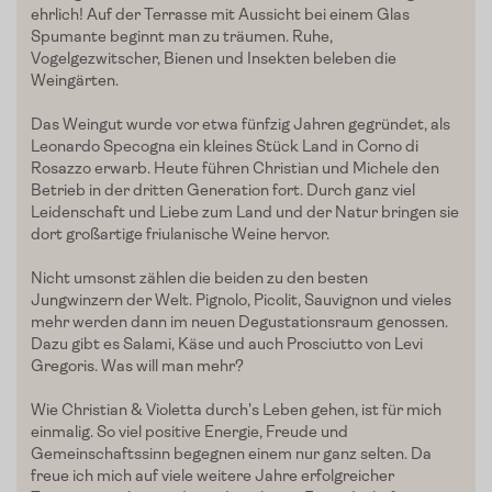
ehrlich! Auf der Terrasse mit Aussicht bei einem Glas
Edelgreissler
Spumante beginnt
man zu träumen. Ruhe,
Vogelgezwitscher, Bienen und Insekten beleben die
Verkostungen
Weingärten.
Slow Food
Das Weingut wurde vor etwa fünfzig Jahren gegründet, als
Leonardo
Specogna
ein kleines Stück Land in
Corno
di
Rosazzo
erwarb. Heute führen Christian und Michele den
Blog
Betrieb in der dritten Generation fort. Durch ganz viel
Leidenschaft und Liebe zum Land und der Natur bringen sie
Presse
dort großartige friulanische Weine hervor.
Kontakt
Nicht umsonst zählen die beiden zu den besten
Jungwinzern der Welt.
Pignolo
,
Picolit
, Sauvignon und vieles
Login
mehr werden dann im neuen Degustationsraum genossen.
Dazu gibt es Salami, Käse und auch Prosciutto von Levi
Gregoris
. Was will man mehr?
Wie Christian & Violetta
durch's
Leben
gehen, ist für mich
einmalig. So viel positive Energie, Freude und
Gemeinschaftssinn begegnen einem nur ganz selten. Da
freue ich mich auf viele weitere Jahre erfolgreicher