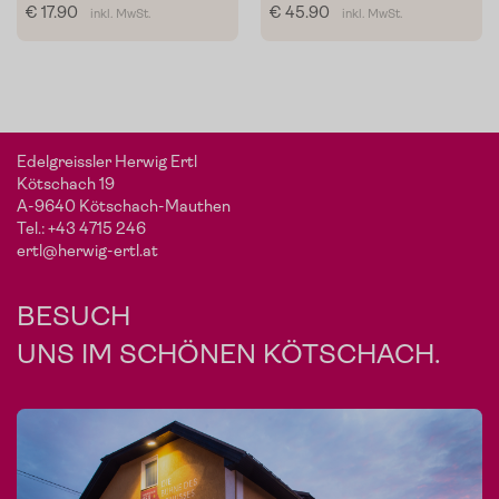
€ 17.90
€ 45.90
inkl. MwSt.
inkl. MwSt.
Edelgreissler Herwig Ertl
Kötschach 19
A-9640 Kötschach-Mauthen
Tel.:
+43 4715 246
ertl@herwig-ertl.at
BESUCH
UNS IM SCHÖNEN KÖTSCHACH.