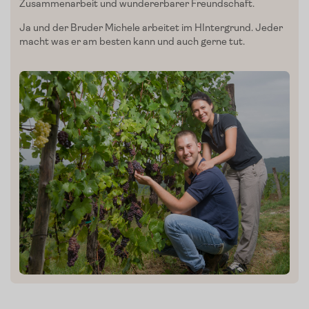
Zusammenarbeit und
wundererbarer
Freundschaft
.
Ja und der Bruder Michele arbeitet im HIntergrund. Jeder
macht was er am besten kann und auch gerne tut.
Mein Liebling:
Sonnengeküsste To
von
De
maten
Carlo