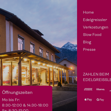
Home
Edelgreissler
Verkostungen
Slow Food
Blog
Presse
ZAHLEN BEIM
EDELGREISSL
Öffnungszeiten
Mo bis Fr:
8:30-12:00 & 14:30-18:00
Sa: 8:30-12:00