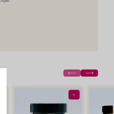
isjak.
+
+
e
o