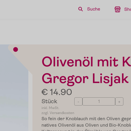
Suche
Sh
Olivenöl mit 
Gregor Lisjak
€ 14.90
Stück
-
+
inkl. MwSt.
zzgl. Versandkosten
So fein der Knoblauch mit den Oliven gepr
natives Olivenöl aus Oliven und Bio-Knobla