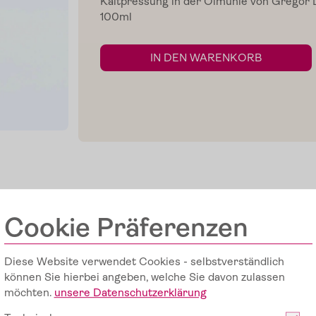
Kaltpressung in der Ölmühle von Gregor L
100ml
IN DEN WARENKORB
g
-
Dazu passt auch
Cookie Präferenzen
M
ei
n
Li
e
bli
n
g:
S
o
n
n
e
n
g
e
k
üsst
T
o
m
at
e
n v
o
n
D
e
C
arl
Diese Website verwendet Cookies - selbstverständlich
+
können Sie hierbei angeben, welche Sie davon zulassen
möchten.
unsere Datenschutzerklärung