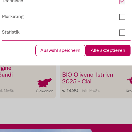
Technisch
Marketing
Die Pomodorini und das Tomaten-O
Statistik
Verfeinern von Pasta, Fisch oder G
Auswahl speichern
Alle akzeptieren
Im Shop ansehe
cuvee
rgine
Sandi
BIO Olivenöl Istrien
2025 - Clai
€ 19.90
kl. MwSt.
inkl. MwSt.
Slowenien
Kro