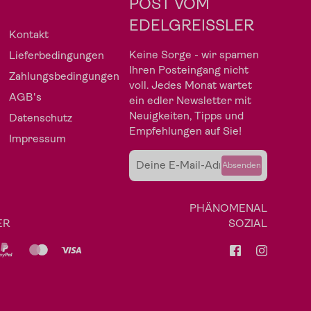
POST VOM
Gewürze
Gutscheine
EDELGREISSLER
Kontakt
Keine Sorge - wir spamen
Lieferbedingungen
Ihren Posteingang nicht
Zahlungsbedingungen
voll. Jedes Monat wartet
AGB's
ein edler Newsletter mit
Neuigkeiten, Tipps und
Datenschutz
Empfehlungen auf Sie!
Impressum
Absenden
PHÄNOMENAL
Fleisch
Angebote
ER
SOZIAL