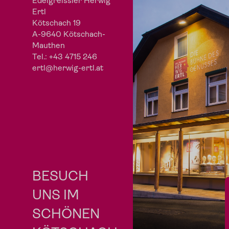
Edelgreissler Herwig
Ertl
Kötschach 19
A-9640 Kötschach-
Mauthen
Tel.:
+43 4715 246
ertl@herwig-ertl.at
BESUCH
UNS IM
SCHÖNEN