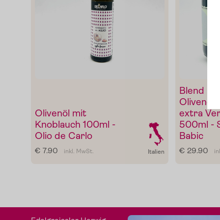
Edelgreissler
Verkostungen
Slow Food
Blend -
Blog
Olivenöl
Olivenöl mit
extra Ve
Knoblauch 100ml -
500ml - 
Presse
Olio de Carlo
Babic
€ 7.90
€ 29.90
inkl. MwSt.
in
Italien
Kontakt
Login