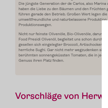
Die jüngste Generation der de Carlos, also Marina
haben die Liebe zu den Bäumen und den Früchten 
führen gerade den Betrieb. Großen Wert legen die 
umweltfreundliche und naturbelassene Produktion 
Produktionswegen.
Home
Nicht nur feinste Olivenöle, Bio-Olivenöle, darunte
Food Presidi Olivenöl, begleitet uns schon durch vi
gesellen sich eingelegter Broccoli, Artischocken, O
Zum Shop
herrliche Sughi. Gar nicht mehr wegzudenken sind 
berühmten sonnengeküssten Tomaten, die in jedem
Genuss ihren Platz finden.
Edelgreissler
Verkostungen
Vorschläge von Herwi
Slow Food