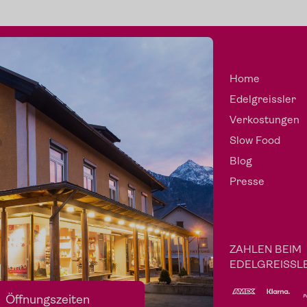
Home
Edelgreissler
Verkostungen
Slow Food
Blog
Presse
ZAHLEN BEIM
EDELGREISSL
Öffnungszeiten