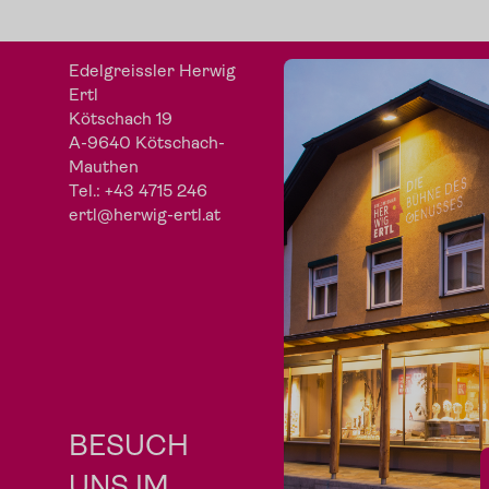
Edelgreissler Herwig
Ertl
Kötschach 19
A-9640 Kötschach-
Mauthen
Tel.:
+43 4715 246
ertl@herwig-ertl.at
BESUCH
UNS IM