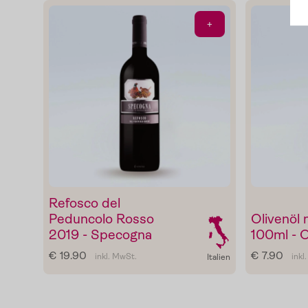
Blog
+
Presse
Kontakt
Login
Refosco del
Peduncolo Rosso
Olivenöl 
2019 - Specogna
100ml - O
€ 19.90
€ 7.90
inkl. MwSt.
inkl
Italien