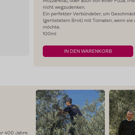
Mozzarella), oder auch von einer Pizza, f
nicht wegzudenken.
Ein perfekter Verbündeter, um Geschmäcke
(geröstetem Brot) mit Tomaten, wenn sie a
möchte.
100ml
IN DEN WARENKORB
er 400 Jahre.