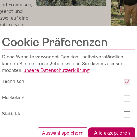
 und Francesco,
geerbt und
zwei auf eine
mit kurzen
Cookie Präferenzen
r auch ein Slow
M
ei
n
Li
e
bli
n
g:
S
o
n
n
e
n
g
e
k
üsst
T
o
m
at
e
n v
o
n
D
e
C
arl
ele Jahre, dazu
liven und
Diese Website verwendet Cookies - selbstverständlich
wohl die
können Sie hierbei angeben, welche Sie davon zulassen
 zelebrierten
möchten.
unsere Datenschutzerklärung
Technisch
Marketing
Die Pomodorini und das Tomaten-O
Statistik
g
-
Dazu passt auch
Verfeinern von Pasta, Fisch oder G
Auswahl speichern
Alle akzeptieren
Im Shop ansehe