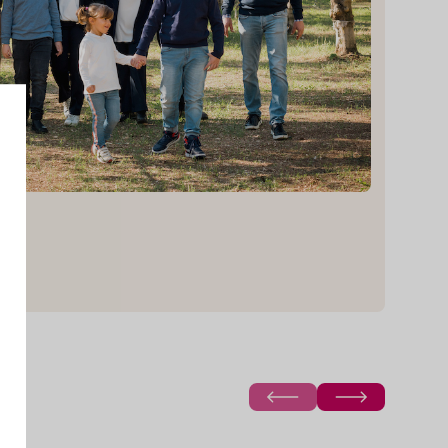
e
o
Einkehren und
einkaufen
livenöl zum
Zum Shop
rillgemüse.
n