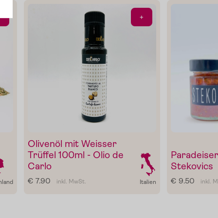
Öl
+
+
Olivenöl mit Weisser
Trüffel 100ml - Olio de
Paradeiser
Carlo
Stekovics
€ 7.90
€ 9.50
inkl. MwSt.
inkl. 
hland
Italien
Gewürze
Gutscheine