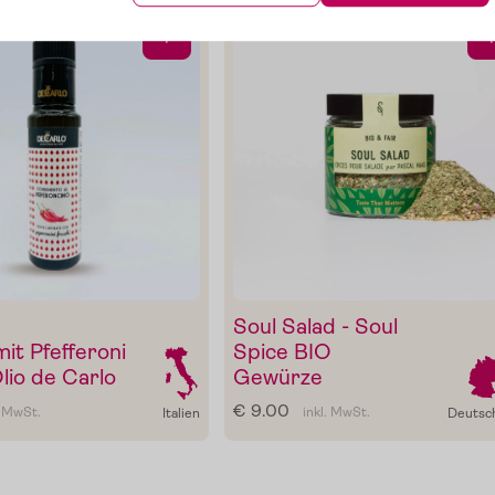
+
Soul Salad - Soul
mit Pfefferoni
Spice BIO
lio de Carlo
Gewürze
€ 9.00
. MwSt.
inkl. MwSt.
Italien
Deutsc