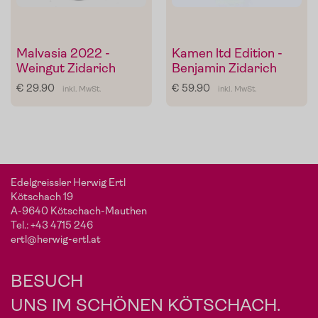
Malvasia 2022 -
Kamen ltd Edition -
Weingut Zidarich
Benjamin Zidarich
€ 29.90
€ 59.90
inkl. MwSt.
inkl. MwSt.
Edelgreissler Herwig Ertl
Kötschach 19
A-9640 Kötschach-Mauthen
Tel.:
+43 4715 246
ertl@herwig-ertl.at
BESUCH
UNS IM SCHÖNEN KÖTSCHACH.