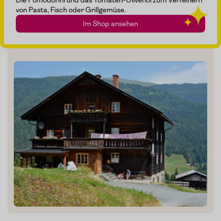
Die Pomodorini und das Tomaten-Olivenöl zum Verfeinern
Inzwischen gibt es im Lesachtal bereits sieben Bauern, die
von Pasta, Fisch oder Grillgemüse.
sich um den Getreideanbau kümmern. Früher hatte jeder
Bauer seinen eigenen Getreideacker.
Das Lesachtaler Brot
Im Shop ansehen
aus Natursauerteig wurde als
1. Slow Food Presidio
Kärntens
ausgezeichnet.