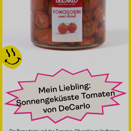
und essen in Einklang gebracht werden. Seit Jahren macht
Andrea Unterguggenberger und Dr. Georg Lexer das
besondere und berühmte Lesachtaler Brot. Zuerst wird das
Korn gemahlen. Dafür wird Roggen und Winterweizen
verwendet. Beide Sorten sind samenfest – das heißt, das
Korn wird im Folgejahr als Saatgut wiederverwendet. Mit
dem eigenen Getreideacker kann eigenes Korn zu Brot
verarbeiten.
Wenn das Mehl frisch gemahlen und noch warm ist,
verbreitet es einen feinen "getreidigen" Duft – herrlich wenn
die Backstube danach riecht. Gewürze wie Anis, Fenchel,
Koriander und Kümmel werden gleich mit dem Getreide mit
gemahlen. Naturbelassenes Quellsalz mit einem hohen
natürlichen Anteil an Selen rundet das Ganze ab.
Mein Liebling:
Sonnengeküsste To
von
De
maten
Eine neue Herausforderung für die Familie war es, ein reines
Natursauerteigbrot zu backen. Denn diese Zubereitungsart
Carlo
braucht Muse, Fingerspitzengefühl und die richtige Wärme.
Natursauerteigbrot schmeckt köstlich und ist
bekömmlicher als Brot mit Germteig. Und es wirkt sich
auch noch positiv auf die Darmflora aus.