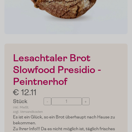
Lesachtaler Brot
Slowfood Presidio -
Peintnerhof
€ 12.11
Stück
-
+
inkl. MwSt.
zzgl. Versandkosten
Es ist ein Glück, so ein Brot überhaupt nach Hause zu
bekommen.
Zu Ihrer Info!!!
Da es nicht möglich ist, täglich frisches