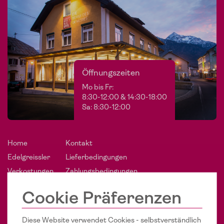
Öffnungszeiten
Mo bis Fr:
8:30-12:00 & 14:30-18:00
Sa: 8:30-12:00
Home
Kontakt
Edelgreissler
Lieferbedingungen
Verkostungen
Zahlungsbedingungen
Slow Food
AGB's
Cookie Präferenzen
Blog
Datenschutz
Presse
Impressum
Diese Website verwendet Cookies - selbstverständlich