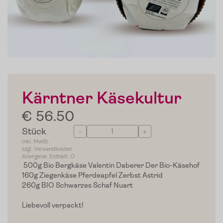
Kärntner Käsekultur
€ 56.50
Stück
-
+
inkl. MwSt.
zzgl. Versandkosten
Allergene: Enthält: O
500g Bio Bergkäse Valentin Daberer Der Bio-Käsehof
160g Ziegenkäse Pferdeapfel Zerbst Astrid
260g BIO Schwarzes Schaf Nuart
Liebevoll verpackt!
Home