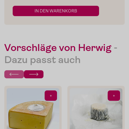
Zum Shop
IN DEN WARENKORB
Edelgreissler
Verkostungen
Vorschläge von Herwig
-
Slow Food
Dazu passt auch
Blog
Presse
Kontakt
Login
+
+