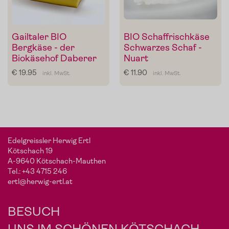
Gailtaler BIO
BIO Schaffrischkäse
Bergkäse - der
Schwarzes Schaf -
Biokäsehof Daberer
Nuart
€ 19.95
€ 11.90
inkl. MwSt.
inkl. MwSt.
Mein Liebling:
Sonnengeküsste To
von
De
maten
Carlo
Edelgreissler Herwig Ertl
Kötschach 19
A-9640 Kötschach-Mauthen
Tel.:
+43 4715 246
Die Pomodorini und das Tomaten-Olivenöl zum Verfeinern
ertl@herwig-ertl.at
von Pasta, Fisch oder Grillgemüse.
Im Shop ansehen
BESUCH
UNS IM SCHÖNEN KÖTSCHACH.