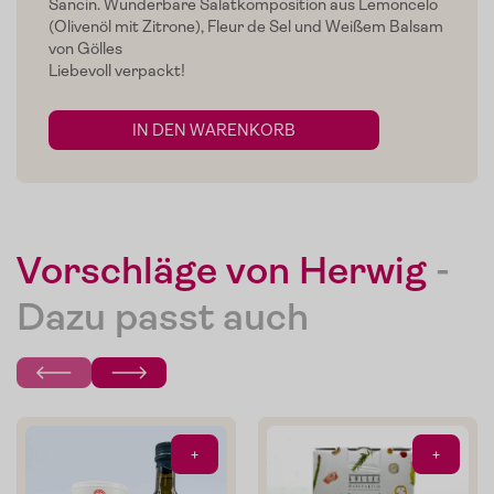
Home
Sancin. Wunderbare Salatkomposition aus Lemoncelo
(Olivenöl mit Zitrone), Fleur de Sel und Weißem Balsam
von Gölles
Zum Shop
Liebevoll verpackt!
Edelgreissler
IN DEN WARENKORB
Verkostungen
Slow Food
Blog
Vorschläge von Herwig
-
Presse
Dazu passt auch
Kontakt
Login
+
+