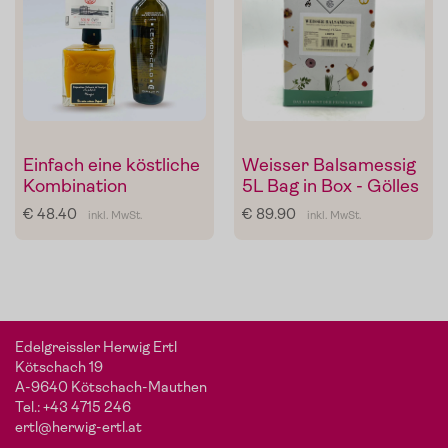
Einfach eine köstliche
Weisser Balsamessig
Kombination
5L Bag in Box - Gölles
Mein Liebling:
Sonnengeküsste To
von
De
€ 48.40
€ 89.90
inkl. MwSt.
inkl. MwSt.
maten
Carlo
Edelgreissler Herwig Ertl
Kötschach 19
Die Pomodorini und das Tomaten-Olivenöl zum Verfeinern
A-9640 Kötschach-Mauthen
von Pasta, Fisch oder Grillgemüse.
Tel.:
+43 4715 246
Im Shop ansehen
ertl@herwig-ertl.at