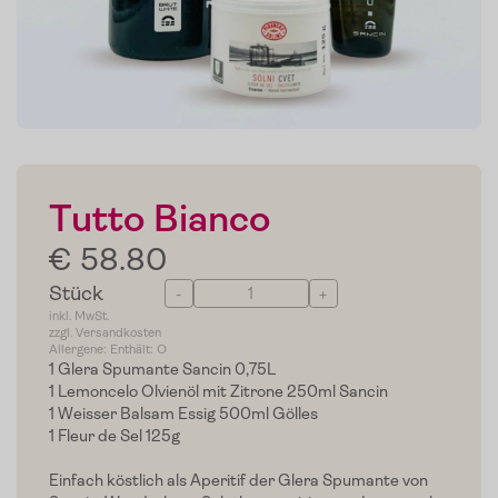
Tutto Bianco
€ 58.80
Stück
-
+
inkl. MwSt.
zzgl. Versandkosten
Allergene: Enthält: O
1 Glera Spumante Sancin 0,75L
1 Lemoncelo Olvienöl mit Zitrone 250ml Sancin
1 Weisser Balsam Essig 500ml Gölles
1 Fleur de Sel 125g
Einfach köstlich als Aperitif der Glera Spumante von