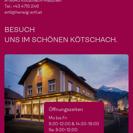
A-9640 Kötschach-Mauthen
Im Shop ansehen
Tel.:
+43 4715 246
ertl@herwig-ertl.at
BESUCH
UNS IM SCHÖNEN KÖTSCHACH.
Öffnungszeiten
Mo bis Fr:
8:30-12:00 & 14:30-18:00
Sa: 8:30-12:00