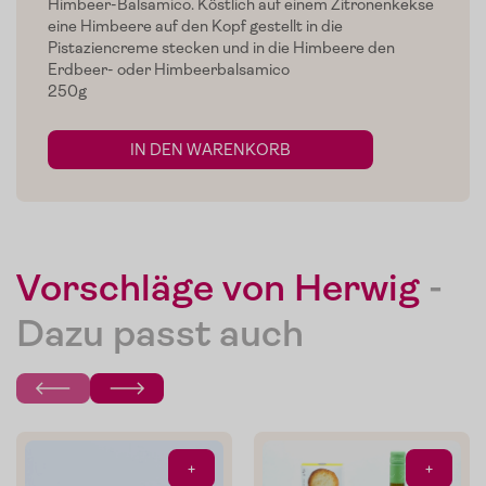
Himbeer-Balsamico. Köstlich auf einem Zitronenkekse
eine Himbeere auf den Kopf gestellt in die
Home
Pistaziencreme stecken und in die Himbeere den
Erdbeer- oder Himbeerbalsamico
Zum Shop
250g
Edelgreissler
IN DEN WARENKORB
Verkostungen
Slow Food
Blog
Vorschläge von Herwig
-
Presse
Dazu passt auch
Kontakt
Login
+
+