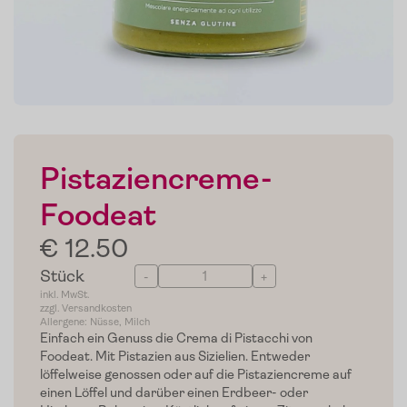
Pistaziencreme-
Foodeat
€ 12.50
Stück
-
+
inkl. MwSt.
zzgl. Versandkosten
Allergene: Nüsse, Milch
Einfach ein Genuss die Crema di Pistacchi von
Foodeat. Mit Pistazien aus Sizielien. Entweder
löffelweise genossen oder auf die Pistaziencreme auf
einen Löffel und darüber einen Erdbeer- oder