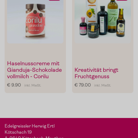
Haselnusscreme mit
Gianduja-Schokolade
Kreativität bringt
Mein Liebling:
Sonnengeküsste To
von
De
vollmilch - Corilu
Fruchtgenuss
maten
€ 9.90
€ 79.00
inkl. MwSt.
inkl. MwSt.
Carlo
Die Pomodorini und das Tomaten-Olivenöl zum Verfeinern
Edelgreissler Herwig Ertl
von Pasta, Fisch oder Grillgemüse.
Kötschach 19